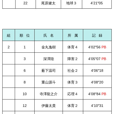
22
尾原健太
地球３
4’21″05
組
順 位
氏 名
所 属
記 録
2
1
金丸逸樹
体育４
4’02″56
PB
3
深澤陸
障害２
4’05″07
PB
6
薮下温司
社会２
4’06″18
8
重山源斗
体育３
4’08″20
10
寺澤龍之介
応理４
4’08″84
PB
12
伊藤太貴
体育２
4’10″31