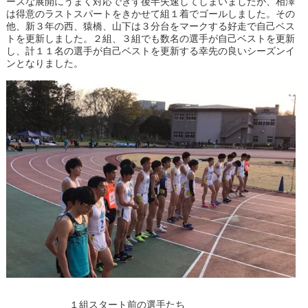
ースな展開にうまく対応できず後半失速してしまいましたが、相澤
は得意のラストスパートをきかせて組１着でゴールしました。その
他、新３年の西、猿橋、山下は３分台をマークする好走で自己ベス
トを更新しました。２組、３組でも数名の選手が自己ベストを更新
し、計１１名の選手が自己ベストを更新する幸先の良いシーズンイ
ンとなりました。
１組スタート前の選手たち