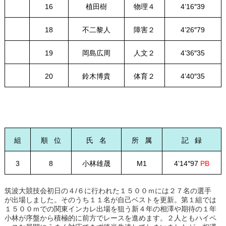
16
植田樹
物理４
4’16″39
18
不二黎人
障害２
4’26″79
19
岡島広周
人文２
4’36″35
20
鈴木博貴
体育２
4’40″35
組
順 位
氏 名
所 属
記 録
3
8
小林雄晟
M1
4’14″97
PB
筑波大競技会初日の４/６に行われた１５００ｍには２７名の選手
が出場しました。そのうち１１名が自己ベストを更新。第１組では
１５００ｍでの関東インカレ出場を狙う新４年の相澤や期待の１年
小林が序盤から積極的に前方でレースを進めます。２人ともハイペ