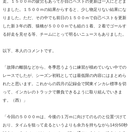
走。１５００ｍの疲労もあってか自己ベストの更新は一人にとどま
りました。１５００ｍの結果からすると、少し物足りない結果にな
りました。ただ、その中でも前日の１５００ｍで自己ベストを更新
した新３年の西、猿橋が５０００ｍでも組の１着、２着でゴールす
る好走を見せる等、チームにとって明るいニュースもありました。
以下、本人のコメントです。
「故障の離脱などから、冬季思うように練習が積めていない中での
レースでしたが、シーズン初戦としては最低限の内容にはまとめら
れたと思います。これからの四月の記録会で関東インカレ標準を切
って、インカレのトラックで勝負できるように取り組んでいきま
す。（西）」
「今回の５０００ｍは、今後の１万ｍに向けてのものと位置づけて
おり、タイムを狙って走るというよりも余力を持ちながら14分50秒