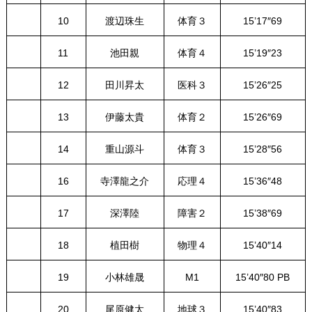
10
渡辺珠生
体育３
15’17″69
11
池田親
体育４
15’19″23
12
田川昇太
医科３
15’26″25
13
伊藤太貴
体育２
15’26″69
14
重山源斗
体育３
15’28″56
16
寺澤龍之介
応理４
15’36″48
17
深澤陸
障害２
15’38″69
18
植田樹
物理４
15’40″14
19
小林雄晟
M1
15’40″80 PB
20
尾原健太
地球３
15’40″83