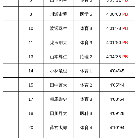
8
川瀬宙夢
医学５
4’00″60
PB
10
渡辺珠生
体育３
4’01″78
PB
11
児玉朋大
体育３
4’01″90
PB
13
山本尊仁
応理２
4’04″35
PB
14
小林竜也
体育１
4’04″45
15
田中蒼大
体育２
4’05″44
17
相馬崇史
体育３
4’08″64
18
田川昇太
医科３
4’09″28
20
薛玄太郎
体育４
4’10″94