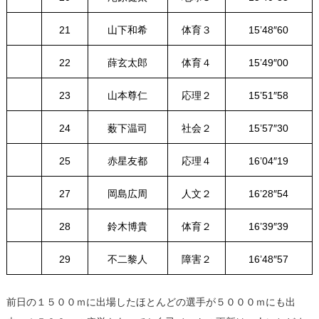
21
山下和希
体育３
15’48″60
22
薛玄太郎
体育４
15’49″00
23
山本尊仁
応理２
15’51″58
24
薮下温司
社会２
15’57″30
25
赤星友都
応理４
16’04″19
27
岡島広周
人文２
16’28″54
28
鈴木博貴
体育２
16’39″39
29
不二黎人
障害２
16’48″57
前日の１５００ｍに出場したほとんどの選手が５０００ｍにも出