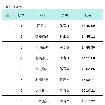
・５０００ｍ
組
順位
氏名
所属
記録
1
1
西研人
体育３
14’40″50
2
猿橋拓己
社工３
14’45″12
3
川瀬宙夢
医学５
14’48″30
4
相馬崇史
体育３
14’52″68
6
金丸逸樹
体育４
15’03″86
7
相澤拓実
物理４
15’08″74
8
児玉朋大
体育３
15’10″21
9
田中蒼大
体育２
15’17″32