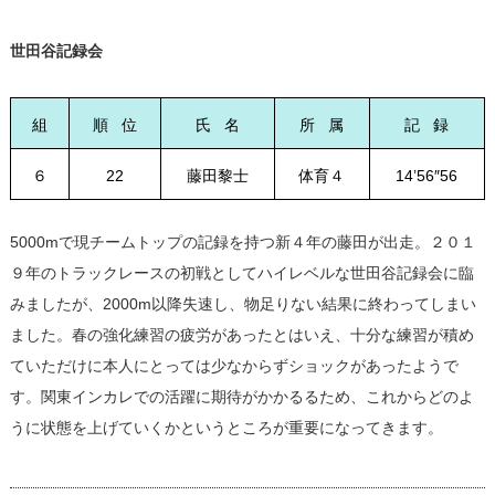
世田谷記録会
組
順 位
氏 名
所 属
記 録
６
22
藤田黎士
体育４
14’56″56
5000mで現チームトップの記録を持つ新４年の藤田が出走。２０１
９年のトラックレースの初戦としてハイレベルな世田谷記録会に臨
みましたが、2000m以降失速し、物足りない結果に終わってしまい
ました。春の強化練習の疲労があったとはいえ、十分な練習が積め
ていただけに本人にとっては少なからずショックがあったようで
す。関東インカレでの活躍に期待がかかるるため、これからどのよ
うに状態を上げていくかというところが重要になってきます。