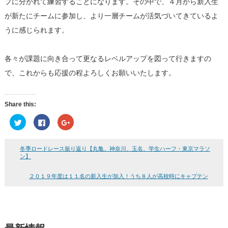
プに分かれて練習することになります。その中で、４月から新入生
が新たにチームに参加し、より一層チームが活気づいてきているよ
うに感じられます。
各々が課題に向き合って更なるレベルアップを図って行きますの
で、これからも応援の程よろしくお願いいたします。
Share this:
ク
Facebook
ク
リ
で
リ
ッ
共
ッ
ク
有
ク
し
す
し
冬季ロードレース振り返り【丸亀、神奈川、玉名、学生ハーフ・東京マラソ
て
る
て
Twitter
に
Google+
ン】
で
は
で
共
ク
共
有
リ
有
２０１９年度は１１名の新入生が加入！うち８人が高校時にキャプテン
(新
ッ
(新
し
ク
し
い
し
い
ウ
て
ウ
ィ
く
ィ
ン
だ
ン
ド
さ
ド
ウ
い
ウ