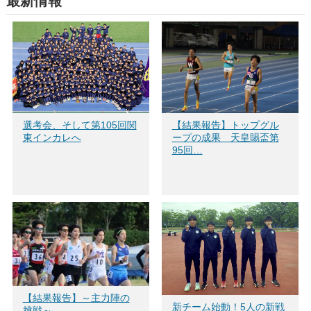
最新情報
で
(新
で
開
し
開
き
い
き
ま
ウ
ま
す)
ィ
す)
ン
ド
ウ
で
開
き
ま
す)
選考会、そして第105回関
【結果報告】トップグル
東インカレへ
ープの成果 天皇賜盃第
95回…
【結果報告】～主力陣の
新チーム始動！5人の新戦
挑戦～