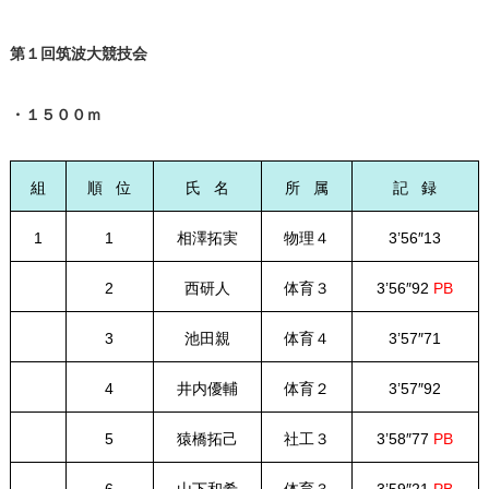
第１回筑波大競技会
・１５００ｍ
組
順 位
氏 名
所 属
記 録
1
1
相澤拓実
物理４
3’56″13
2
西研人
体育３
3’56″92
PB
3
池田親
体育４
3’57″71
4
井内優輔
体育２
3’57″92
5
猿橋拓己
社工３
3’58″77
PB
6
山下和希
体育３
3’59″21
PB