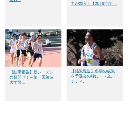
力が加入！【2026年度 …
【結果報告】冬季の成果
【結果報告】新シーズン
を予選会の糧に！～立川
の幕開け！～第一回筑波
シティ…
大学競…