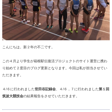
こんにちは。新２年の不二です。
この４月より学生が箱根駅伝復活プロジェクトのサイト運営に携わ
り始めて２度目のブログ更新となります。今回は私が担当させてい
ただきます。
４/６に行われました
世田谷記録会
、４/６，７に行われました
第１回
筑波大競技会
の結果報告をさせていただきます。