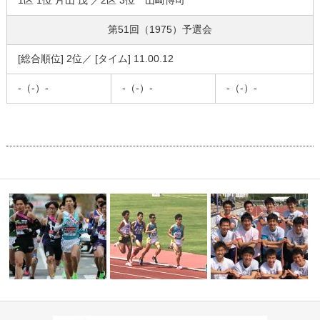
1区 1位 片山 茂 ／2区 3位 山崎博司
第51回（1975）
予選会
[総合順位] 2位／ [タイム] 11.00.12
-（-）-
-（-）-
-（-）-