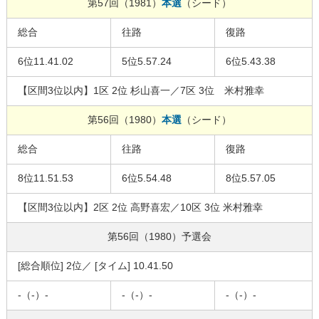
第57回（1981）
本選
（シード）
総合
往路
復路
6位11.41.02
5位5.57.24
6位5.43.38
【区間3位以内】1区 2位 杉山喜一／7区 3位 米村雅幸
第56回（1980）
本選
（シード）
総合
往路
復路
8位11.51.53
6位5.54.48
8位5.57.05
【区間3位以内】2区 2位 高野喜宏／10区 3位 米村雅幸
第56回（1980）
予選会
[総合順位] 2位／ [タイム] 10.41.50
-（-）-
-（-）-
-（-）-